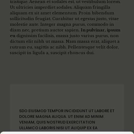
tristique. Aenean et sodales est, ut vestibulum lorem.
Ut ultricies imperdiet sodales. Aliquam fringilla
aliquam ex sit amet elementum. Proin bibendum
sollicitudin feugiat. Curabitur ut egestas justo, vitae
molestie ante. Integer magna purus, commodo in
diam nec, pretium auctor sapien.
In pulvinar, ipsum
eu
dignissim facilisis, massa justo varius purus, non
dictum elit nibh ut massa. Nam massa erat, aliquet a
rutrum eu, sagittis ac nibh. Pellentesque velit dolor,
suscipit in ligula a, suscipit rhoncus dui.
SDO EIUSMOD TEMPOR INCIDIDUNT UT LABORE ET
DOLORE MAGNA ALIQUA. UT ENIM AD MINIM
VENIAM, QUIS NOSTRUD EXERCITATION
ULLAMCO LABORIS NISI UT ALIQUIP EX EA
COMMODO CONSEQUAT.