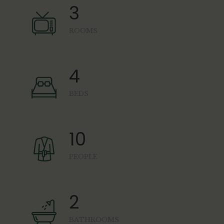
3
ROOMS
4
BEDS
10
PEOPLE
2
BATHROOMS